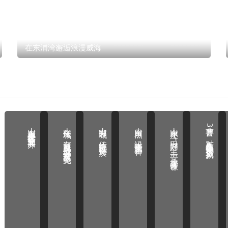
在东浦湾邂逅浪漫威海
山东青岛小麦收获作业全面展开
山东任城：在河道总督署遗址探寻京杭运河文化
山东郓城：传统产业以智提质
山东日照：绿水青山飘茶香
山东枣庄：田间好“丰”景 小麦喜开镰
曹县30对新人集体领证树婚俗新风