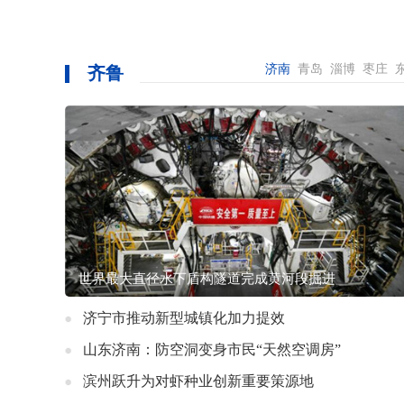
济南
青岛
淄博
枣庄
齐鲁
世界最大直径水下盾构隧道完成黄河段掘进
济宁市推动新型城镇化加力提效
山东济南：防空洞变身市民“天然空调房”
滨州跃升为对虾种业创新重要策源地