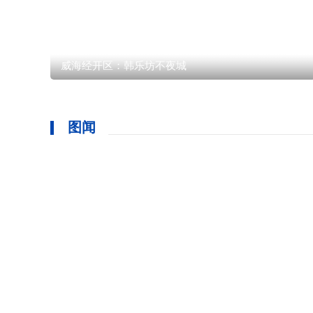
威海经开区：韩乐坊不夜城
图闻