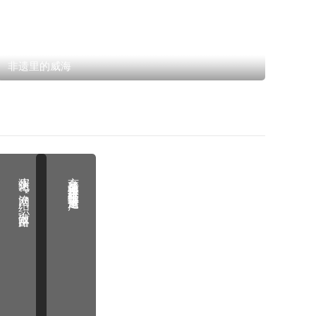
非遗里的威海
滨州沾化：渔网“织”出致富路
京台高速黄河特大桥主桥铺装接近尾声