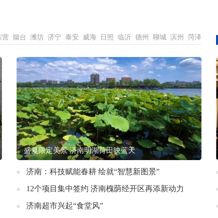
东营
烟台
潍坊
济宁
泰安
威海
日照
临沂
德州
聊城
滨州
菏泽
盛夏限定美景 济南明湖荷田映蓝天
济南：科技赋能春耕 绘就“智慧新图景”
12个项目集中签约 济南槐荫经开区再添新动力
济南超市兴起“食堂风”